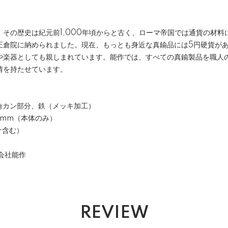
。その歴史は紀元前1,000年頃からと古く、ローマ帝国では通貨の材料
正倉院に納められました。現在、もっとも身近な真鍮品には5円硬貨が
や楽器としても親しまれています。能作では、すべての真鍮製品を職人
情を持たせています。
三角カン部分、鉄（メッキ加工）
20mm（本体のみ）
ナ含む）
式会社能作
REVIEW