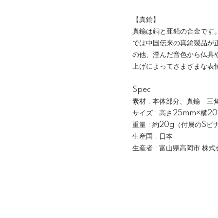
【真鍮】
真鍮は銅と亜鉛の合金です
では中国伝来の真鍮製品が
の他、澄んだ音色から仏具
上げによってさまざまな表
Spec
素材 : 本体部分、真鍮 
サイズ : 高さ25mm×横
重量 : 約20g（付属のSビ
生産国 : 日本
生産者 : 富山県高岡市 株