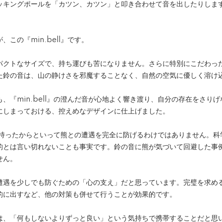
ッキングポールを「カツン、カツン」と叩き合わせて音を出したりしま
この『min.bell』です。
パクトなサイズで、持ち運びも苦になりません。さらに特別にこだわっ
た鈴の音は、山の静けさを邪魔することなく、自然の空気に優しく溶け
、『min.bell』の澄んだ音が心地よく響き渡り、自分の存在をさり
にしまっておける、控えめなデザインに仕上げました。
l』を持ったからといって熊との遭遇を完全に防げるわけではありません。
的とは言い切れないことも事実です。鈴の音に熊が気づいて回避した事
せん。
遭遇を少しでも防ぐための「心の支え」だと思っています。完璧を求め
的に出すなど、他の対策も併せて行うことが効果的です。
は、「何もしないよりずっと良い」という気持ちで携帯することだと思