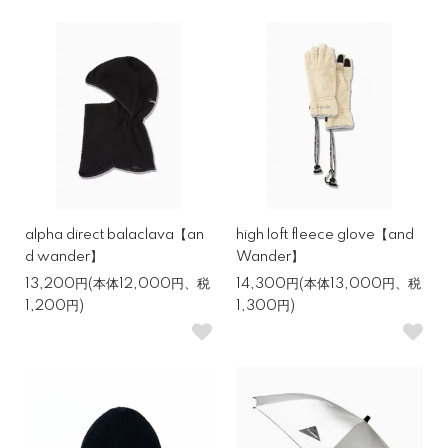
alpha direct balaclava【an
high loft fleece glove【and
d wander】
Wander】
13,200円(本体12,000円、税
14,300円(本体13,000円、税
1,200円)
1,300円)