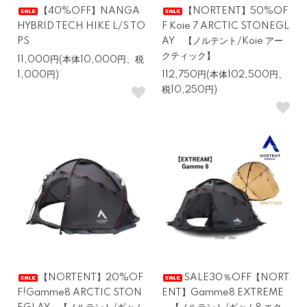
【40%OFF】NANGA
【NORTENT】50%OF
HYBRID TECH HIKE L/S TO
F Koie 7 ARCTIC STONEGL
PS
AY 【ノルテント/Koie アー
クティック】
11,000円(本体10,000円、税
1,000円)
112,750円(本体102,500円、
税10,250円)
【NORTENT】20%OF
SALE30％OFF【NORT
F!Gamme8 ARCTIC STON
ENT】Gamme8 EXTREME