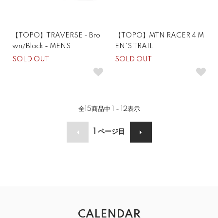
【TOPO】TRAVERSE - Bro
【TOPO】MTN RACER 4 M
wn/Black - MENS
EN'S TRAIL
SOLD OUT
SOLD OUT
全
15
商品中
1 - 12
表示
1
ページ目
CALENDAR