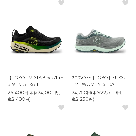
【TOPO】VISTA Black/Lim
20%OFF【TOPO】PURSUI
e MEN'S TRAIL
T 2 WOMEN'S TRAIL
26,400円(本体24,000円、
24,750円(本体22,500円、
税2,400円)
税2,250円)