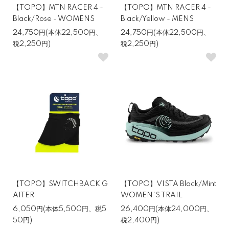
【TOPO】MTN RACER 4 -
【TOPO】MTN RACER 4 -
Black/Rose - WOMENS
Black/Yellow - MENS
24,750円(本体22,500円、
24,750円(本体22,500円、
税2,250円)
税2,250円)
【TOPO】SWITCHBACK G
【TOPO】VISTA Black/Mint
AITER
WOMEN'S TRAIL
6,050円(本体5,500円、税5
26,400円(本体24,000円、
50円)
税2,400円)