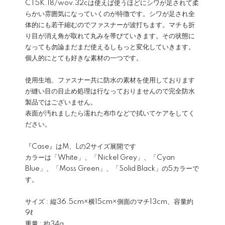
CT5K.18/wov.32cは使えば使うほどにシワが足されて柔
らかい雰囲気になっていくのが特徴です。シワが足され全
体的にも若干縮むのでファスナーが波打ちます。マチも折
り目が消え角が取れて丸みを帯びていきます。その状態に
なっても勿論まだまだ使えるしもっと変化していきます。
個人的にとても好きな素材の一つです。
使用生地、ファスナー共に防水の素材を使用しております
が縫い目の目止め処理は行なっておりませんので完全防水
製品ではございません。
表面が汚れましたら濡れた布巾などで拭いてケアをしてく
ださい。
『Case』はM、Lの2サイズ展開です
カラーは「White」、「Nickel Grey」、「Cyan
Blue」、「Moss Green」、「Solid Black」の5カラーで
す。
サイズ : 縦36.5cm×横15cm×側面のマチ13cm、容量約
9ℓ
重量 : 約34g